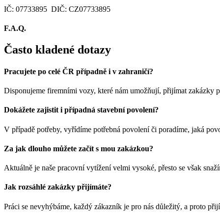
IČ:
07733895 DIČ: CZ07733895
F.A.Q.
Často kladené dotazy
Pracujete po celé ČR případně i v zahraničí?
Disponujeme firemními vozy, které nám umožňují, přijímat zakázky po 
Dokážete zajistit i případná stavební povolení?
V případě potřeby, vyřídíme potřebná povolení či poradíme, jaká povol
Za jak dlouho můžete začít s mou zakázkou?
Aktuálně je naše pracovní vytížení velmi vysoké, přesto se však snaž
Jak rozsáhlé zakázky přijímáte?
Práci se nevyhýbáme, každý zákazník je pro nás důležitý, a proto přij