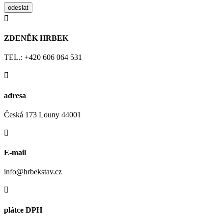
odeslat

ZDENĚK HRBEK
TEL.:
+420 606 064 531

adresa
Česká 173 Louny 44001

E-mail
info@hrbekstav.cz

plátce DPH